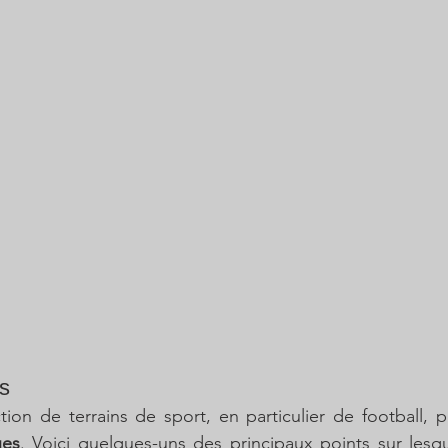
s
tion de terrains de sport, en particulier de football, 
ues
. Voici quelques-uns des principaux points sur lesq