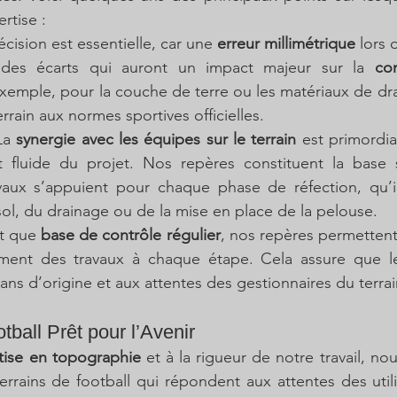
rtise :
récision est essentielle, car une 
erreur millimétrique
 lors 
 des écarts qui auront un impact majeur sur la 
co
exemple, pour la couche de terre ou les matériaux de drai
rrain aux normes sportives officielles.
La 
synergie avec les équipes sur le terrain
 est primordia
fluide du projet. Nos repères constituent la base su
aux s’appuient pour chaque phase de réfection, qu’il 
ol, du drainage ou de la mise en place de la pelouse.
nt que 
base de contrôle régulier
, nos repères permettent 
cement des travaux à chaque étape. Cela assure que le
ns d’origine et aux attentes des gestionnaires du terrai
tball Prêt pour l’Avenir
tise en topographie
 et à la rigueur de notre travail, no
rains de football qui répondent aux attentes des utili